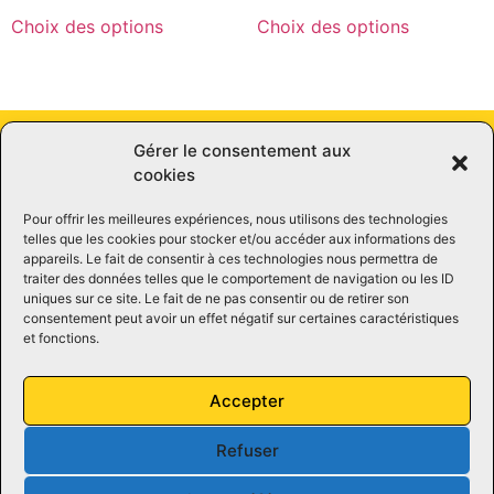
Choix des options
Choix des options
Gérer le consentement aux
cookies
Pour offrir les meilleures expériences, nous utilisons des technologies
telles que les cookies pour stocker et/ou accéder aux informations des
appareils. Le fait de consentir à ces technologies nous permettra de
traiter des données telles que le comportement de navigation ou les ID
uniques sur ce site. Le fait de ne pas consentir ou de retirer son
consentement peut avoir un effet négatif sur certaines caractéristiques
et fonctions.
8490, chemin Chambly (à l’est de la 30)
&nbsp&nbsp&nbsp&nbsp&nbsp&nbspSaint-Hubert,
Accepter
Québec
&nbsp&nbsp&nbsp&nbsp&nbsp&nbsp J3Y 5K2
Refuser
(450) 676-5240