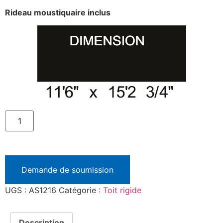
Rideau moustiquaire inclus
Demande de soumission
UGS :
AS1216
Catégorie :
Toit rigide
Description